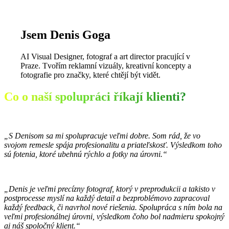
Jsem
Denis Goga
AI Visual Designer, fotograf a art director pracující v
Praze. Tvořím reklamní vizuály, kreativní koncepty a
fotografie pro značky, které chtějí být vidět.
Co o naší spolupráci říkají klienti?
„S Denisom sa mi spolupracuje veľmi dobre. Som rád, že vo
svojom remesle spája profesionalitu a priateľskosť. Výsledkom toho
sú fotenia, ktoré ubehnú rýchlo a fotky na úrovni.“
„Denis je veľmi precízny fotograf, ktorý v preprodukcii a takisto v
postprocesse myslí na každý detail a bezproblémovo zapracoval
každý feedback, či navrhol nové riešenia. Spolupráca s ním bola na
veľmi profesionálnej úrovni, výsledkom čoho bol nadmieru spokojný
aj náš spoločný klient.“