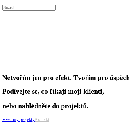
N
e
t
v
o
ř
í
m
j
e
n
p
r
o
e
f
e
k
t
.
T
v
o
ř
í
m
p
r
o
ú
s
p
ě
c
Podívejte se, co říkají moji klienti,
nebo nahlédněte do projektů.
Všechny projekty
Kontakt